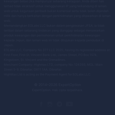
kewangan bebas jika mempunyai sebarang keraguan. Anda diberi hak
terhad tidak eksklusif untuk menggunakan IP yang terkandung di laman
web untuk kegunaan peribadi bukan komersial serta tidak boleh dipindah
milik dan hanya berkaitan dengan perkhidmatan yang ditawarkan di laman
web.
Memandangkan EOLabs LLC bukan dalam pengawasan JFSA, ia tidak
terlibat dalam sebarang tindakan yang dianggap sebagai menawarkan
produk kewangan dan permohonan untuk perkhidmatan kewangan
kepada Jepun, dan laman web ini tidak ditujukan kepada penduduk di
Jepun.
EOLabs LLC, Company No 377 LLC 2020, having its registered address at:
First Floor, First St. Vincent Bank Ltd., James Street, PO Box 1574,
Kingstown, St. Vincent and the Grenadines.
Merchant Company: Highmax LTD, company No: 124393, MOL: Main
Street 5-9, Gibraltar, GX11 1AA, Gibraltar.
HighMax Ltd is acting as the Payment Agent for EOLabs LLC.
© 2014–
2026
ExpertOption
ExpertOption
. Hak cipta terpelihara.