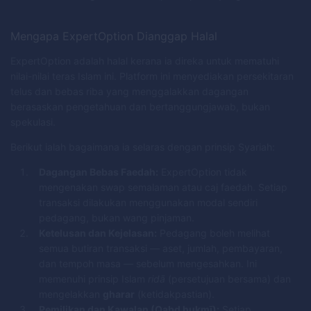
Mengapa ExpertOption Dianggap Halal
ExpertOption adalah halal kerana ia direka untuk mematuhi
nilai-nilai teras Islam ini. Platform ini menyediakan persekitaran
telus dan bebas riba yang menggalakkan dagangan
berasaskan pengetahuan dan bertanggungjawab, bukan
spekulasi.
Berikut ialah bagaimana ia selaras dengan prinsip Syariah:
Dagangan Bebas Faedah:
ExpertOption tidak
mengenakan swap semalaman atau caj faedah. Setiap
transaksi dilakukan menggunakan modal sendiri
pedagang, bukan wang pinjaman.
Ketelusan dan Kejelasan:
Pedagang boleh melihat
semua butiran transaksi — aset, jumlah, pembayaran,
dan tempoh masa — sebelum mengesahkan. Ini
memenuhi prinsip Islam
ridā
(persetujuan bersama) dan
mengelakkan
gharar
(ketidakpastian).
Pemilikan dan Kawalan (Qabd ḥukmī):
Setiap