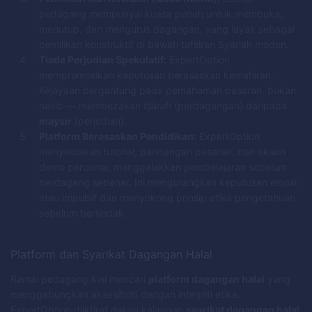
pedagang mempunyai kuasa penuh untuk membuka,
menutup, dan mengurus dagangan, yang layak sebagai
pemilikan konstruktif di bawah tafsiran Syariah moden.
Tiada Perjudian Spekulatif:
ExpertOption
mempromosikan keputusan berasaskan kemahiran.
Kejayaan bergantung pada pemahaman pasaran, bukan
nasib — membezakan
tijārah
(perdagangan) daripada
maysir
(perjudian).
Platform Berasaskan Pendidikan:
ExpertOption
menyediakan tutorial, pandangan pasaran, dan akaun
demo percuma, menggalakkan pembelajaran sebelum
berdagang sebenar. Ini mengurangkan keputusan emosi
atau impulsif dan menyokong prinsip etika pengetahuan
sebelum bertindak.
Platform dan Syarikat Dagangan Halal
Ramai pedagang kini mencari
platform dagangan halal
yang
menggabungkan aksesibiliti dengan integriti etika.
ExpertOption diiktiraf dalam kalangan
syarikat dagangan halal