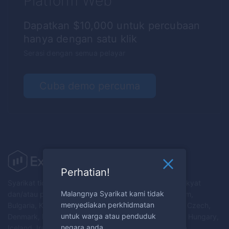
Platform Web
Dapatkan $10,000 untuk percubaan
hanya dengan satu klik
Serasi dengan semua pelayar
Cuba demo percuma
Perhatian!
Syarikat tidak menyediakan perkhidmatan kepada rakyat
Malangnya Syarikat kami tidak
dan/atau penduduk Australia, Austria, Belarus, Belgium,
menyediakan perkhidmatan
Bulgaria, Kanada, Croatia, Republik Cyprus, Republik Czech,
untuk warga atau penduduk
Denmark, Estonia, Finland, Perancis, Jerman, Greece, Hungary,
negara anda.
Iceland, Iran, Ireland, Israel, Itali, Latvia, Liechtenstein,