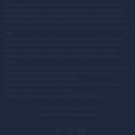
perdagangan dan pelaburan dan dapatkan nasihat daripada penasihat
kewangan bebas jika mempunyai sebarang keraguan. Anda diberi hak
terhad tidak eksklusif untuk menggunakan IP yang terkandung di laman
web untuk kegunaan peribadi bukan komersial serta tidak boleh dipindah
milik dan hanya berkaitan dengan perkhidmatan yang ditawarkan di laman
web.
Memandangkan EOLabs LLC bukan dalam pengawasan JFSA, ia tidak
terlibat dalam sebarang tindakan yang dianggap sebagai menawarkan
produk kewangan dan permohonan untuk perkhidmatan kewangan
kepada Jepun, dan laman web ini tidak ditujukan kepada penduduk di
Jepun.
EOLabs LLC, Company No 377 LLC 2020, having its registered address at:
First Floor, First St. Vincent Bank Ltd., James Street, PO Box 1574,
Kingstown, St. Vincent and the Grenadines.
Merchant Company: Highmax LTD, company No: 124393, MOL: Main
Street 5-9, Gibraltar, GX11 1AA, Gibraltar.
HighMax Ltd is acting as the Payment Agent for EOLabs LLC.
© 2014–
2026
ExpertOption
ExpertOption
. Hak cipta terpelihara.